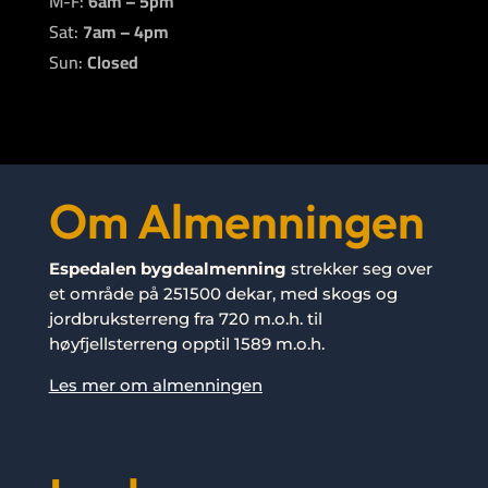
M-F:
6am – 5pm
Sat:
7am – 4pm
Sun:
Closed
Om Almenningen
Espedalen bygdealmenning
strekker seg over
et område på 251500 dekar, med skogs og
jordbruksterreng fra 720 m.o.h. til
høyfjellsterreng opptil 1589 m.o.h.
Les mer om almenningen