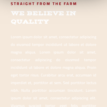
STRAIGHT FROM THE FARM
WE BELIEVE IN
QUALITY
Lorem ipsum dolor sit amet, consectetur adipiscing
do eiusmod tempor incididunt ut labore et dolore
magna aliqua. Lorem ipsum dolor sit amet,
consectetur adipiscing do eiusmod tempor
incididunt ut labore et dolore magna aliqua. Proin
eget tortor risus. Curabitur arcu erat, accumsan id
imperdiet et, porttitor at sem. Sed porttitor lectus
nibh. Nulla porttitor accumsan tincidunt. Lorem
ipsum dolor sit amet, consectetur adipiscing elit.
Vivamus suscipit tortor eget felis porttitor