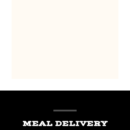
lectus nibh. Cras ultricies ligula sed
magna dictum porta. Vestibulum ac
diam sit amet quam vehicula
elementum sed sit amet
MAKE THIS
MEAL DELIVERY