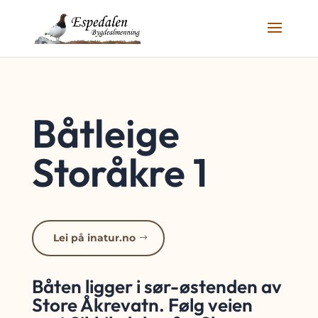
Båtleige
Storåkre 1
Lei på inatur.no
Båten ligger i sør-østenden av
Store Åkrevatn. Følg veien