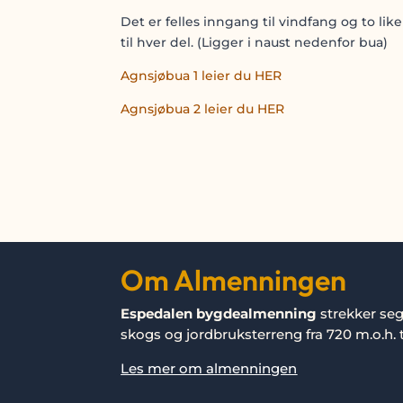
Det er felles inngang til vindfang og to li
til hver del. (Ligger i naust nedenfor bua)
Agnsjøbua 1 leier du HER
Agnsjøbua 2 leier du HER
Om Almenningen
Espedalen bygdealmenning
strekker se
skogs og jordbruksterreng fra 720 m.o.h. ti
Les mer om almenningen