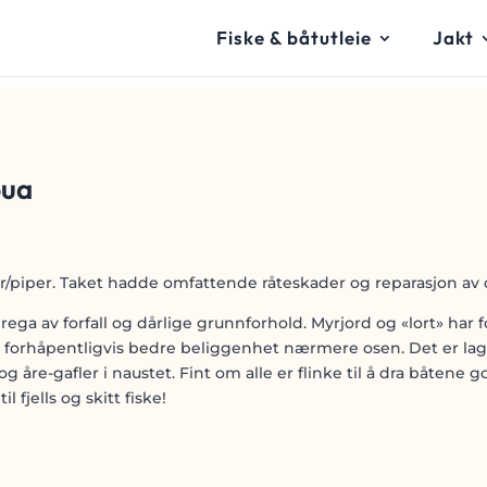
Fiske & båtutleie
Jakt
bua
er/piper. Taket hadde omfattende råteskader og reparasjon av d
ga av forfall og dårlige grunnforhold. Myrjord og «lort» har f
g forhåpentligvis bedre beliggenhet nærmere osen. Det er lage
 åre-gafler i naustet. Fint om alle er flinke til å dra båtene go
fjells og skitt fiske!