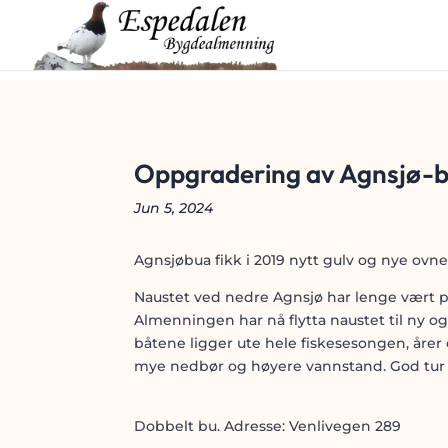
Oppgradering av Agnsjø-
Jun 5, 2024
Agnsjøbua fikk i 2019 nytt gulv og nye ovn
Naustet ved nedre Agnsjø har lenge vært pre
Almenningen har nå flytta naustet til ny o
båtene ligger ute hele fiskesesongen, årer og
mye nedbør og høyere vannstand. God tur til 
Dobbelt bu. Adresse: Venlivegen 289