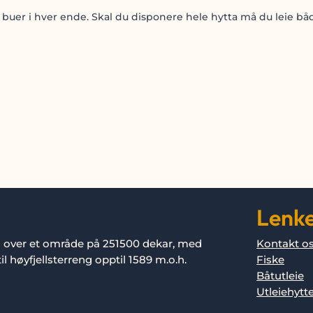
ke buer i hver ende. Skal du disponere hele hytta må du leie b
Lenk
g over et område på 251500 dekar, med
Kontakt o
l høyfjellsterreng opptil 1589 m.o.h.
Fiske
Båtutleie
Utleiehytt