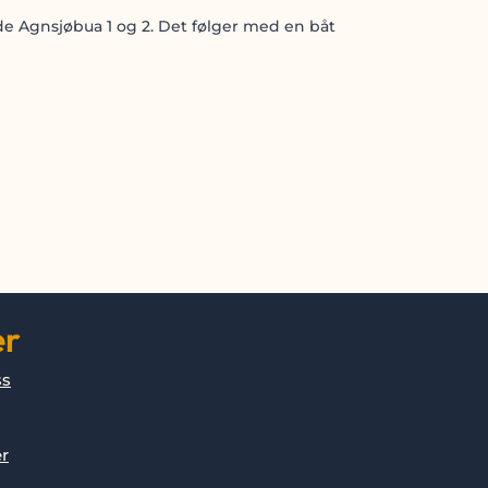
åde Agnsjøbua 1 og 2. Det følger med en båt
er
ss
er